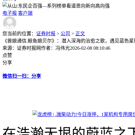
电子报
客户端
您当前的位置：
证券时报
>
公司
>
正文
《兽娘通信.鲸鱼娘贝尔》：潜入深海的治愈之歌，遇见蓝色星
来源：证券时报网
作者：冯伟光
2026-02-08 08:10:46
点赞
分享
微信扫一扫：分享
在浩瀚无垠的蔚蓝之