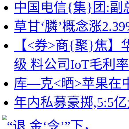
中国电信{集}团:
草甘‘膦’概念涨2.
【<券>商{聚}焦】华
级 料公司IoT毛
库—克<晒>苹果在中
年内私募豪掷,5:5