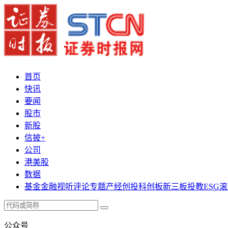
首页
快讯
要闻
股市
新股
信披+
公司
港美股
数据
基金
金融
视听
评论
专题
产经
创投
科创板
新三板
投教
ESG
滚
公众号