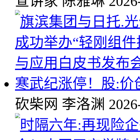
宣讲家
陈雅琳
2026
寒武纪涨停！股:价创
砍柴网
李洛渊
2026