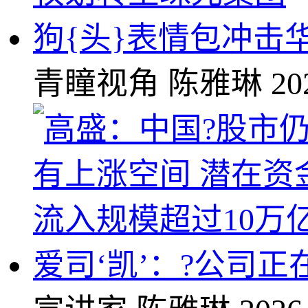
狗{头}表情包冲击
青瞳视角
陈雅琳
20
爱司‘凯’：?公司