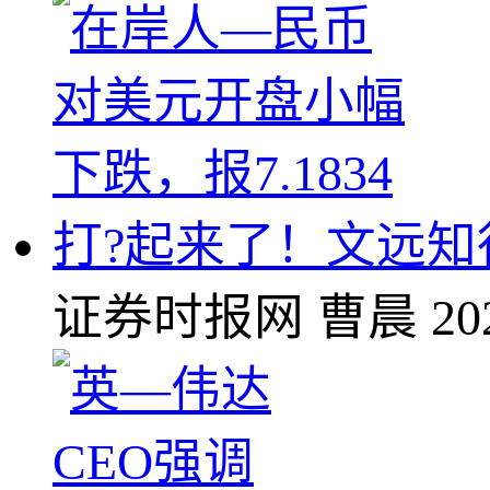
打?起来了！文远知
证券时报网
曹晨
20