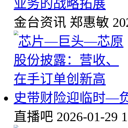
业务的战略拓展
金台资讯
郑惠敏
20
史带财险迎临时—负
直播吧
2026-01-29 1