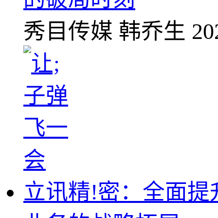
秀目传媒
韩乔生
20
立讯精!密：全面