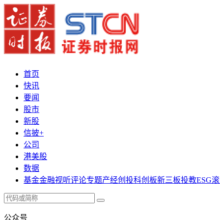
首页
快讯
要闻
股市
新股
信披+
公司
港美股
数据
基金
金融
视听
评论
专题
产经
创投
科创板
新三板
投教
ESG
滚
公众号