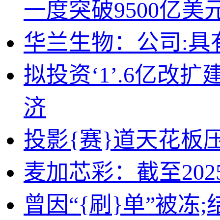
一度突破9500亿美
华兰生物：公司:
拟投资‘1’.6亿
济
投影{赛}道天花板
麦加芯彩：截至2025
曾因“{刷}单”被冻