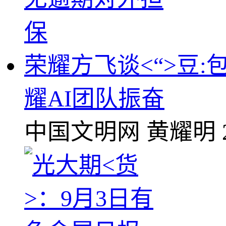
荣耀方飞谈<“>豆
耀AI团队振奋
中国文明网
黄耀明