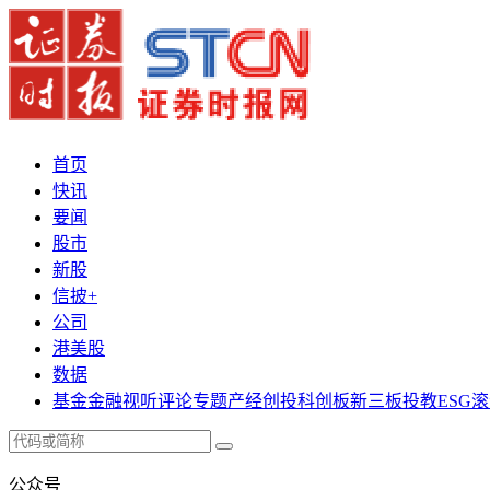
首页
快讯
要闻
股市
新股
信披+
公司
港美股
数据
基金
金融
视听
评论
专题
产经
创投
科创板
新三板
投教
ESG
滚
公众号