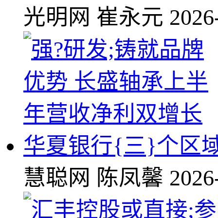
光明网
崔永元
2026
华夏银行{三}个区
慧聪网
陈凤馨
2026