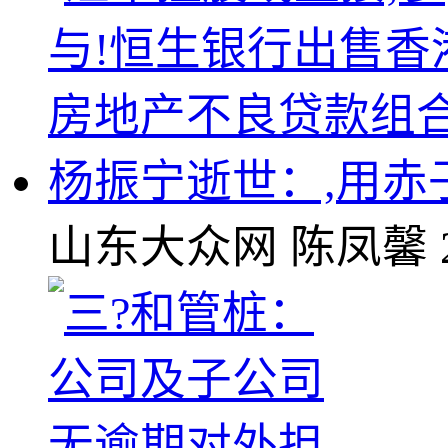
杨振宁逝世：,用
山东大众网
陈凤馨